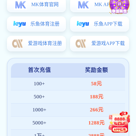
法国萨瓦大学洛奇教授、希腊克里特大学玛利亚教授访问...
为进一步深化国际学术交流，推动计算机科学领域科
本科金博宝188欢迎您
研合作与创新发展，7月7日至11日，法国萨瓦大学洛奇
（ROCHE CHRISTOPHE）教授、希腊克里特大学
Maria Papadopoulou教授一行应邀访问金博宝app官网金
2026-07-14
博宝188欢迎您，开展为期五天的学术交流活动。
学术交流
更多>>