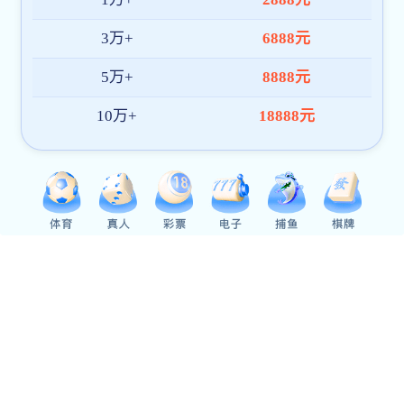
思想引领
第七届医学人工智能国际学术会议（ISAIMS 20...
金博宝1
?为帮
2026-07-10
实提升实
开展第3
作人员
金博宝1
此次返校
网金博宝
校回访活