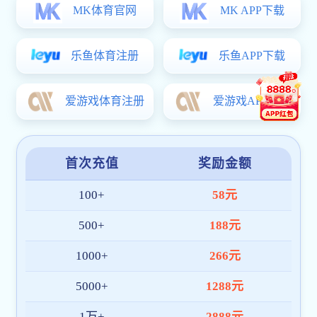
党务动态
理论学习
您目前的位置：
首页
»
学团工作
»
社团组织
» 社团风采
2026-03-29
金博宝188欢迎您举办“礼韵传习修德行，学子
扬帆赴世途”辩论赛
2025-09-12
计188宝金博页面版开展“智起启新程，职引未
来”职业发展分析讲座
2025-03-24
计188宝金博页面版举办＂青韵排球，逐梦风
＂排球赛
2024-12-10
计188宝金博页面版参加金博宝app官网2024年
学生乒乓球比赛
2023-11-24
计188宝金博页面版开展“Pr视频精剪艺，铸就
院新风采”培训活动
2022-04-06
金博宝app官网计188宝金博页面版社团机构设
置及其管理情况