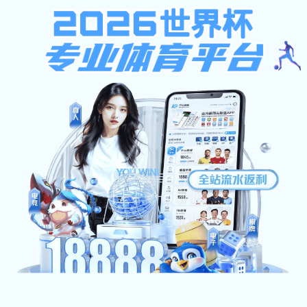
金博宝188欢迎您
首页
威廉希尔体育娱乐官网概况
威廉希尔体育娱乐官网简介
院系设置
现任领导
师资队伍
人才培养
本科生教育
培养方案
课程建设
教研教改