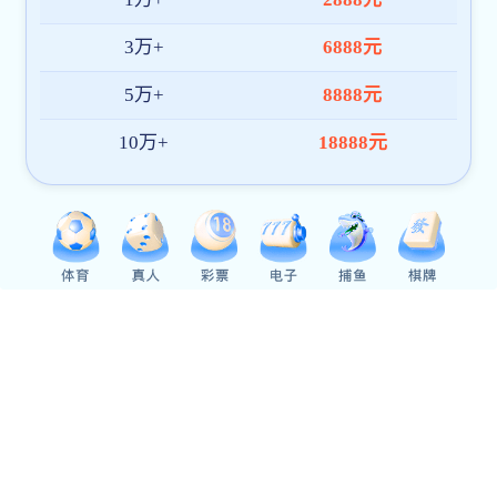
地址：金博宝app官网西校区10号楼
邮编：252000
院办电话：0635-8238540
院团委电话：0635-8238542
金博宝188欢迎您
金博宝app官网公众
公众号