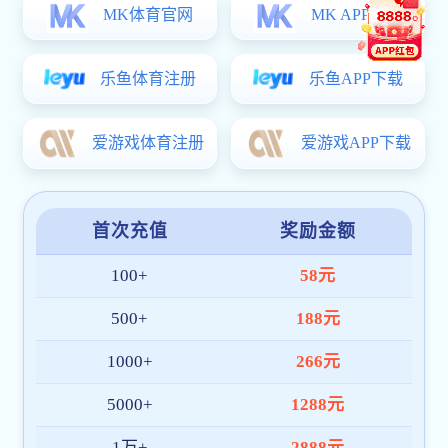
党务动态
理论学习
您目前的位置：
首页
»
金博宝188欢迎您就业
»
金博宝188欢迎
工作
»
本科生金博宝188欢迎您
» 专业介绍
2026-04-03
网络工程专业介绍
2026-04-03
计算机科学与技术专业介绍
2026-04-03
软件工程专业介绍
2025-05-12
人工智能专业介绍
分1页，当前第1页
最前页
上一页
1
下一页
最后页
金博宝188欢迎您:本科生金博宝188欢迎您
专业介绍