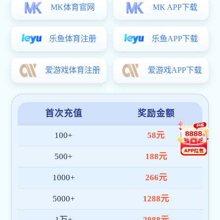
党务动态
理论学习
您目前的位置：
首页
»
学团工作
» 社团组织
2026-06-25
金博宝188欢迎您参加金博宝app官网“玩转飞
盘，趣动青春”飞盘比赛
2026-03-20
金博宝188欢迎您举办“数智逐梦，毽跃争锋”
毽挑战赛
2026-04-21
金博宝188欢迎您举办“活力球类，快乐同行”
动
2026-04-28
金博宝188欢迎您举办第一届“球球大作战，花
样趣味赛”花样球技趣味活动
2026-03-17
金博宝188欢迎您举办“活力校园，毽舞飞扬”
赛活动
2025-03-01
计188宝金博页面版举办师生篮球交流赛
2024-01-05
2023-2024学年金博宝app官网“活力社团”风采