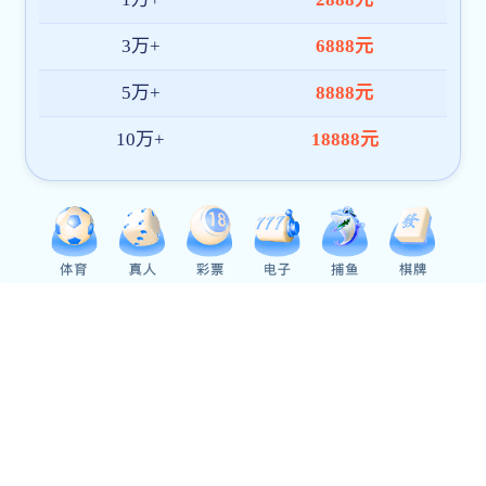
心理健康
宿舍管理
社团组织
实践活动
学生教育管理
相关下载
地
院
址：
办