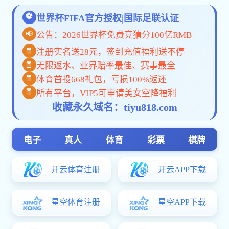
为深入贯彻落实党中央关于党员干部